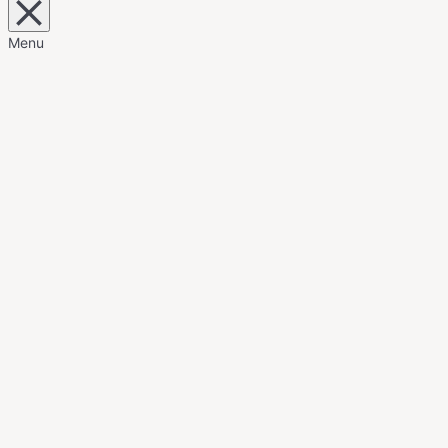
Close
overlay
search
Menu